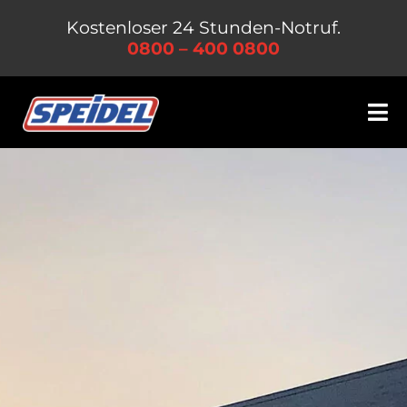
Zum
Kostenloser 24 Stunden-Notruf.
Inhalt
0800 – 400 0800
springen
Tog
Nav
Leistungen
Unternehmen
Jobs & Karriere
Kontakt