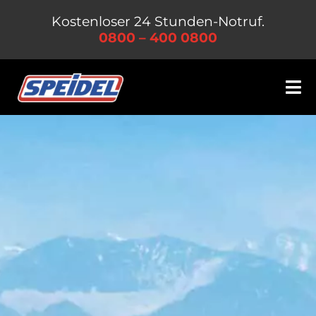
Zum
Kostenloser 24 Stunden-Notruf.
Inhalt
0800 – 400 0800
springen
Tog
Nav
Leistungen
Unternehmen
Jobs & Karriere
Kontakt