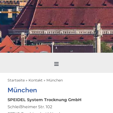
Toggle
Navigation
Hamburg
Startseite
»
Kontakt
»
München
München
Lübeck
SPEIDEL System Trocknung GmbH
Schleißheimer Str. 102
Berlin