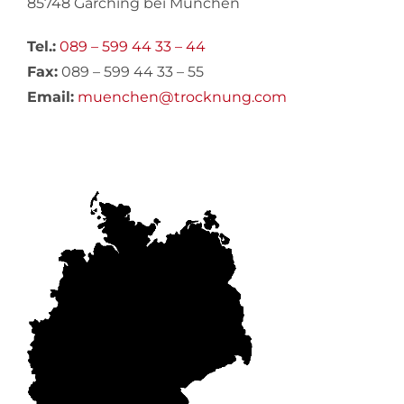
85748 Garching bei München
Frankfurt am Main
Tel.:
089 – 599 44 33 – 44
Fax:
089 – 599 44 33 – 55
Email:
muenchen@trocknung.com
Gießen
Mainz / Wiesbaden
Leipzig
Dresden
München
Dependancen