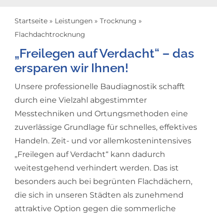
Navigation
Leckageortung
Startseite
»
Leistungen
»
Trocknung
»
Flachdachtrocknung
Trocknung
„Freilegen auf Verdacht“ – das
ersparen wir Ihnen!
Sanierung
Unsere professionelle Baudiagnostik schafft
durch eine Vielzahl abgestimmter
Holzschutz
Messtechniken und Ortungsmethoden eine
zuverlässige Grundlage für schnelles, effektives
Handeln. Zeit- und vor allemkostenintensives
„Freilegen auf Verdacht“ kann dadurch
weitestgehend verhindert werden. Das ist
besonders auch bei begrünten Flachdächern,
die sich in unseren Städten als zunehmend
attraktive Option gegen die sommerliche