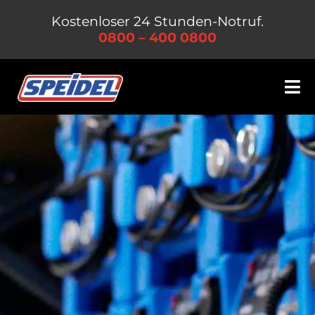
Zum
Kostenloser 24 Stunden-Notruf.
Inhalt
0800 – 400 0800
springen
Tog
Nav
Leistungen
Unternehmen
Jobs & Karriere
Kontakt