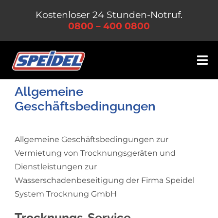
Zum
Kostenloser 24 Stunden-Notruf.
Inhalt
0800 – 400 0800
springen
Tog
Nav
Allgemeine
Leistungen
Geschäftsbedingungen
Unternehmen
Allgemeine Geschäftsbedingungen zur
Jobs & Karriere
Vermietung von Trocknungsgeräten und
Dienstleistungen zur
Kontakt
Wasserschadenbeseitigung der Firma Speidel
System Trocknung GmbH
Trocknungs-Service