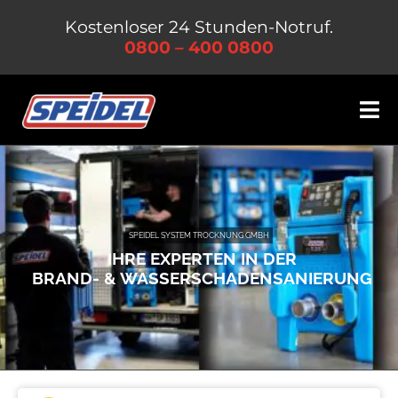
Zum
Kostenloser 24 Stunden-Notruf.
Inhalt
0800 – 400 0800
springen
Tog
Nav
Leistungen
Unternehmen
SPEIDEL SYSTEM TROCKNUNG GMBH
IHRE EXPERTEN IN DER
Jobs & Karriere
BRAND- & WASSERSCHADENSANIERUNG
Kontakt