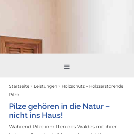
Toggle
Navigation
Leckageortung
Startseite
»
Leistungen
»
Holzschutz
»
Holzzerstörende
Pilze
Trocknung
Pilze gehören in die Natur –
nicht ins Haus!
Sanierung
Während Pilze inmitten des Waldes mit ihrer