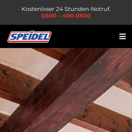
Zum
Kostenloser 24 Stunden-Notruf.
Inhalt
0800 – 400 0800
springen
Tog
Nav
Leistungen
Unternehmen
Jobs & Karriere
Kontakt