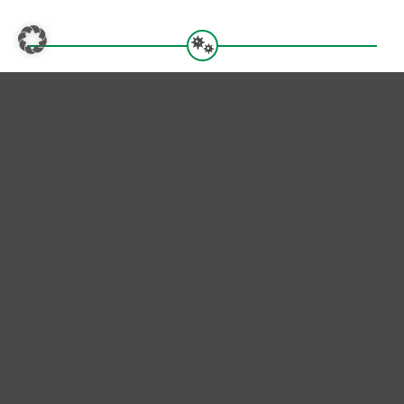
SIE BRAUCHEN HILFE?
24-Stunden-Notdienst – mit der kostenfreien
Service-Nummer
oder schreiben Sie uns eine Mail
0800 – 400 0800